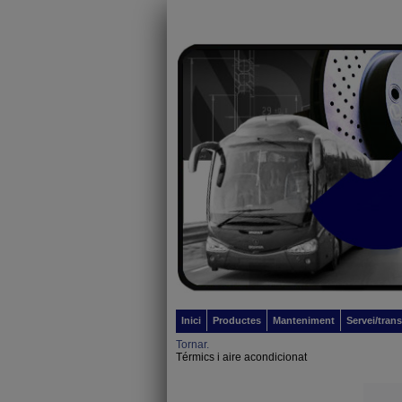
Inici
Productes
Manteniment
Servei/tran
Tornar.
Térmics i aire acondicionat