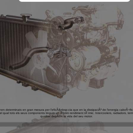
enen determinats en gran mesura per l'eficÃ&nbsp;cia que en la dissipaciÃ³ de l'energia calorÃ¬fica
l qual tots els seus components tinguin un Ã²ptim rendiment tÃ¨rmic. Intercoolers, radiadors, ter
qualitat depÃ©n la vida del seu motor.