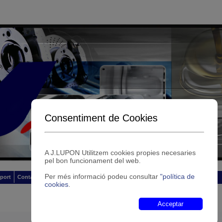
Consentiment de Cookies
A J.LUPON Utilitzem cookies propies necesaries
pel bon funcionament del web.
Per més informació podeu consultar
"política de
sport
Contacte
cookies
.
Acceptar