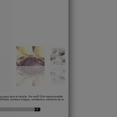
 pugui tenir el vehicle. Per aixÃ³ Ã©s imprescindible
mÃ³stats, bombes d'aigua, ventiladors, elements de la