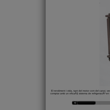
El rendiment i vida, tant del motor com del canvi, v
comptar amb un eficaÃ§ sistema de refrigeraciÃ³ en e