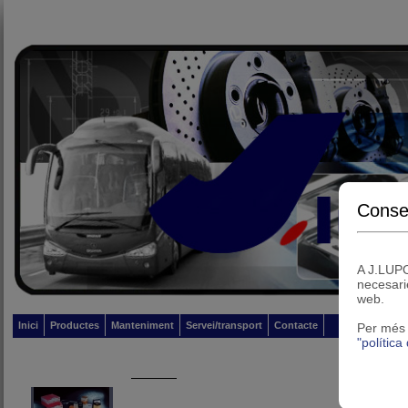
Conse
A J.LUPO
necesari
web.
Inici
Productes
Manteniment
Servei/transport
Contacte
Per més 
"política