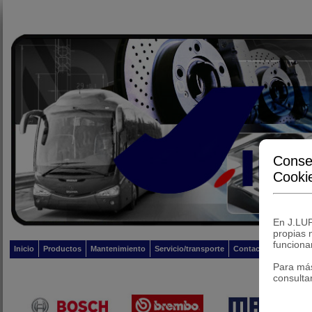
Conse
Cooki
En J.LUP
propias 
funcionam
Inicio
Productos
Mantenimiento
Servicio/transporte
Contacto
Para má
consulta